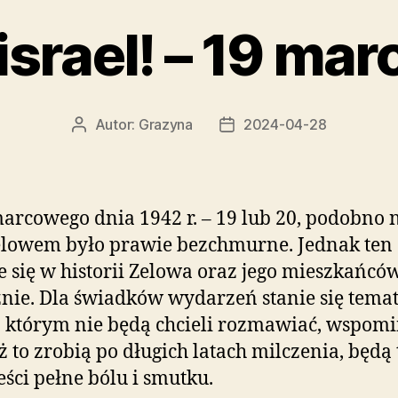
srael! – 19 marc
Autor:
Grazyna
2024-04-28
Autor
Data
wpisu
wpisu
arcowego dnia 1942 r. – 19 lub 20, podobno 
lowem było prawie bezchmurne. Jednak ten
e się w historii Zelowa oraz jego mieszkańcó
znie. Dla świadków wydarzeń stanie się tem
o którym nie będą chcieli rozmawiać, wspomi
już to zrobią po długich latach milczenia, będą 
ści pełne bólu i smutku.