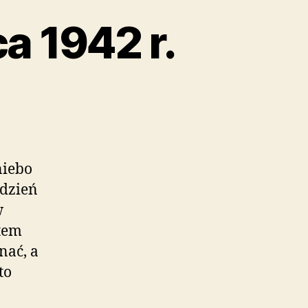
a 1942 r.
niebo
 dzień
w
atem
nać, a
to