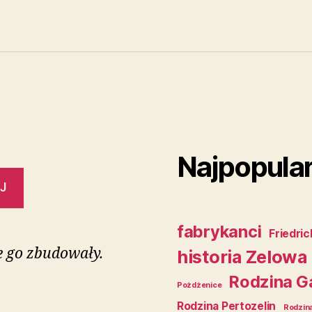
Najpopular
J
fabrykanci
Friedri
re go zbudowały.
historia Zelowa
Rodzina G
Pożdżenice
Rodzina Pertozelin
Rodzina