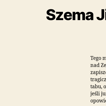
Szema Ji
Tego m
nad Ze
zapisz
tragic
tabu, 
jeśli 
opowie