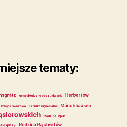
niejsze tematy:
chsgrätz
Herbertów
genealogiczne poszukiwania
Münchhausen
I wojna Światowa
Kronika Kryminalna
ąsiorowskich
Rodzina Hajek
Rodzina Rajchertów
 Pospiszył