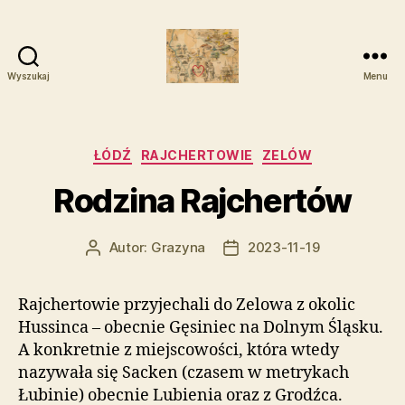
Wyszukaj
Menu
Zelowskie
Rody
Kategorie
ŁÓDŹ
RAJCHERTOWIE
ZELÓW
Rodzina Rajchertów
Autor:
Grazyna
2023-11-19
Autor
Data
wpisu
wpisu
Rajchertowie przyjechali do Zelowa z okolic
Hussinca – obecnie Gęsiniec na Dolnym Śląsku.
A konkretnie z miejscowości, która wtedy
nazywała się Sacken (czasem w metrykach
Łubinie) obecnie Lubienia oraz z Grodźca.