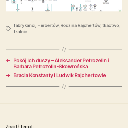
fabrykanci
,
Herbertów
,
Rodzina Rajchertów
,
tkactwo
,
Tagi
tkalnie
←
Pokój ich duszy – Aleksander Petrozelin i
Barbara Petrozolin-Skowrońska
→
Bracia Konstanty i Ludwik Rajchertowie
Znajdź temat: