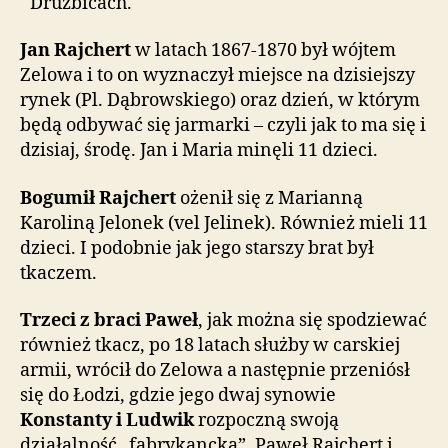
Drużbicach.
Jan Rajchert
w latach 1867-1870 był wójtem
Zelowa i to on wyznaczył miejsce na dzisiejszy
rynek (Pl. Dąbrowskiego) oraz dzień, w którym
będą odbywać się jarmarki – czyli jak to ma się i
dzisiaj, środę. Jan i Maria minęli 11 dzieci.
Bogumił Rajchert
ożenił się z Marianną
Karoliną Jelonek (vel Jelinek). Również mieli 11
dzieci. I podobnie jak jego starszy brat był
tkaczem.
Trzeci z braci Paweł
, jak można się spodziewać
również tkacz, po 18 latach służby w carskiej
armii, wrócił do Zelowa a następnie przeniósł
się do Łodzi, gdzie jego dwaj synowie
Konstanty i Ludwik
rozpoczną swoją
działalność „fabrykancką”. Paweł Rajchert i