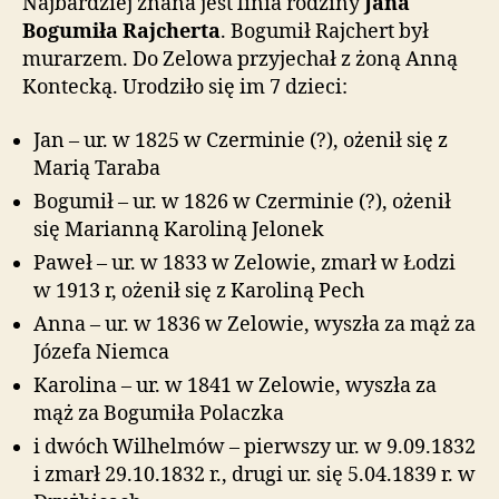
Najbardziej znana jest linia rodziny
Jana
Bogumiła Rajcherta
. Bogumił Rajchert był
murarzem. Do Zelowa przyjechał z żoną Anną
Kontecką. Urodziło się im 7 dzieci:
Jan – ur. w 1825 w Czerminie (?), ożenił się z
Marią Taraba
Bogumił – ur. w 1826 w Czerminie (?), ożenił
się Marianną Karoliną Jelonek
Paweł – ur. w 1833 w Zelowie, zmarł w Łodzi
w 1913 r, ożenił się z Karoliną Pech
Anna – ur. w 1836 w Zelowie, wyszła za mąż za
Józefa Niemca
Karolina – ur. w 1841 w Zelowie, wyszła za
mąż za Bogumiła Polaczka
i dwóch Wilhelmów – pierwszy ur. w 9.09.1832
i zmarł 29.10.1832 r., drugi ur. się 5.04.1839 r. w