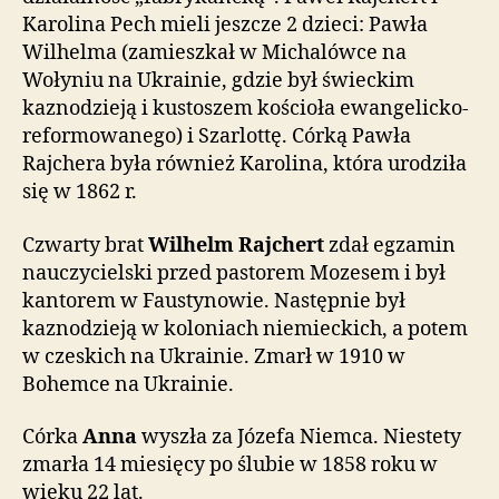
Karolina Pech mieli jeszcze 2 dzieci: Pawła
Wilhelma (zamieszkał w Michalówce na
Wołyniu na Ukrainie, gdzie był świeckim
kaznodzieją i kustoszem kościoła ewangelicko-
reformowanego) i Szarlottę. Córką Pawła
Rajchera była również Karolina, która urodziła
się w 1862 r.
Czwarty brat
Wilhelm Rajchert
zdał egzamin
nauczycielski przed pastorem Mozesem i był
kantorem w Faustynowie. Następnie był
kaznodzieją w koloniach niemieckich, a potem
w czeskich na Ukrainie. Zmarł w 1910 w
Bohemce na Ukrainie.
Córka
Anna
wyszła za Józefa Niemca. Niestety
zmarła 14 miesięcy po ślubie w 1858 roku w
wieku 22 lat.