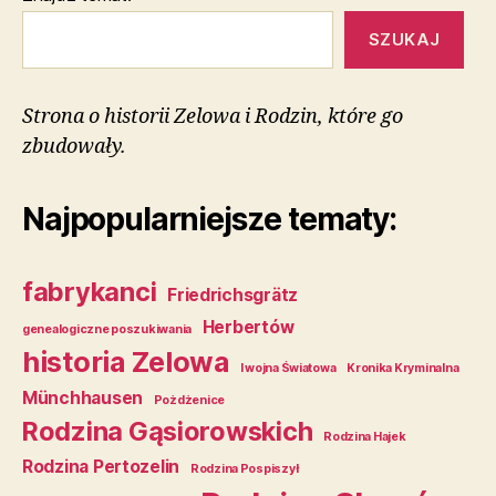
SZUKAJ
Strona o historii Zelowa i Rodzin, które go
zbudowały.
Najpopularniejsze tematy:
fabrykanci
Friedrichsgrätz
Herbertów
genealogiczne poszukiwania
historia Zelowa
I wojna Światowa
Kronika Kryminalna
Münchhausen
Pożdżenice
Rodzina Gąsiorowskich
Rodzina Hajek
Rodzina Pertozelin
Rodzina Pospiszył