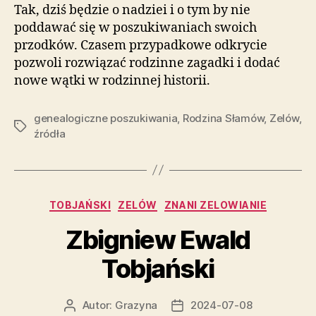
Tak, dziś będzie o nadziei i o tym by nie
poddawać się w poszukiwaniach swoich
przodków. Czasem przypadkowe odkrycie
pozwoli rozwiązać rodzinne zagadki i dodać
nowe wątki w rodzinnej historii.
genealogiczne poszukiwania
,
Rodzina Słamów
,
Zelów
,
Tagi
źródła
Kategorie
TOBJAŃSKI
ZELÓW
ZNANI ZELOWIANIE
Zbigniew Ewald
Tobjański
Autor:
Grazyna
2024-07-08
Autor
Data