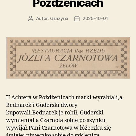
Pożdżenicach
Autor:
Grazyna
2025-10-01
Autor
Data
wpisu
wpisu
U Achtera w Pożdżenicach marki wyrabiali,a
Bednarek i Guderski dwory
kupowali.Bednarek je robił, Guderski
wymieniał,a Czarnota sobie po szynku
wywijał.Pani Czarnotowa w łóżeczku się
śmiejei piweczko sobie do szklenicy