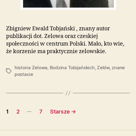
Zbigniew Ewald Tobjański , znany autor
publikacji dot. Zelowa oraz czeskiej
społeczności w centrum Polski. Mało, kto wie,
że korzenie ma praktycznie zelowskie.
historia Zelowa
,
Rodzina Tobijańskich
,
Zelów
,
znane
Tagi
postacie
Stronicowanie
…
1
2
7
Starsze
→
wpisów