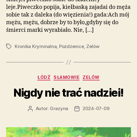
leje.Piweczko popija, kiełbaską zajadai do męża
sobie tak z daleka (do więzienia!) gada:Ach mój
mężu, mężu, dobrze by to było,gdyby się do
śmierci marki wyrabiało. Nie, […]
Kronika Kryminalna
,
Pożdżenice
,
Zelów
Tagi
Kategorie
ŁÓDŹ
SŁAMOWIE
ZELÓW
Nigdy nie trać nadziei!
Autor:
Grazyna
2024-07-09
Autor
Data
wpisu
wpisu