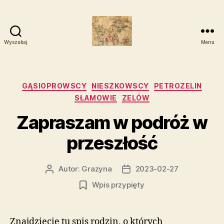
Wyszukaj
Menu
Zelowskie
Rody
Kategorie
GĄSIOPROWSCY
NIESZKOWSCY
PETROZELIN
SŁAMOWIE
ZELÓW
Zapraszam w podróż w
przeszłość
Autor:
Grazyna
2023-02-27
Autor
Data
wpisu
wpisu
Wpis przypięty
Znajdziecie tu spis rodzin, o których