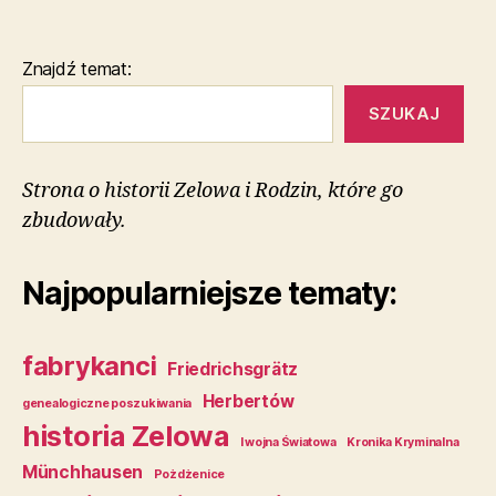
Znajdź temat:
SZUKAJ
Strona o historii Zelowa i Rodzin, które go
zbudowały.
Najpopularniejsze tematy:
fabrykanci
Friedrichsgrätz
Herbertów
genealogiczne poszukiwania
historia Zelowa
I wojna Światowa
Kronika Kryminalna
Münchhausen
Pożdżenice