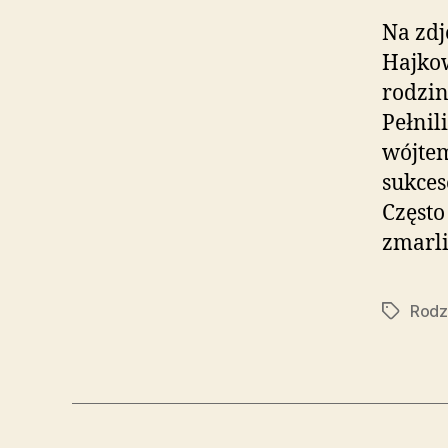
Na zdj
Hajkow
rodzin
Pełnil
wójtem
sukces
Często
zmarli
Rodz
Tagi