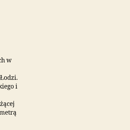
ch w
 Łodzi.
iego i
żącej
ometrą