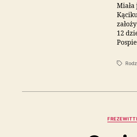
Miała 
Kąciku
założy
12 dzi
Pospi
Rodz
Tagi
FREZEWITT