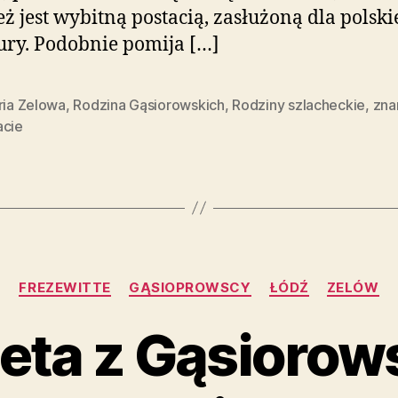
ż jest wybitną postacią, zasłużoną dla polski
tury. Podobnie pomija […]
ria Zelowa
,
Rodzina Gąsiorowskich
,
Rodziny szlacheckie
,
zna
acie
Kategorie
FREZEWITTE
GĄSIOPROWSCY
ŁÓDŹ
ZELÓW
ieta z Gąsiorow