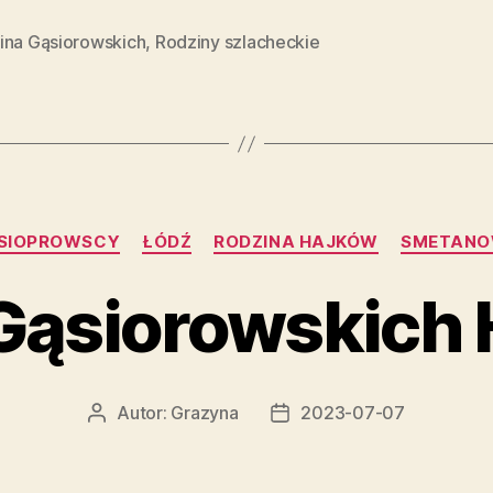
ina Gąsiorowskich
,
Rodziny szlacheckie
Kategorie
SIOPROWSCY
ŁÓDŹ
RODZINA HAJKÓW
SMETANO
Gąsiorowskich
Autor:
Grazyna
2023-07-07
Autor
Data
wpisu
wpisu