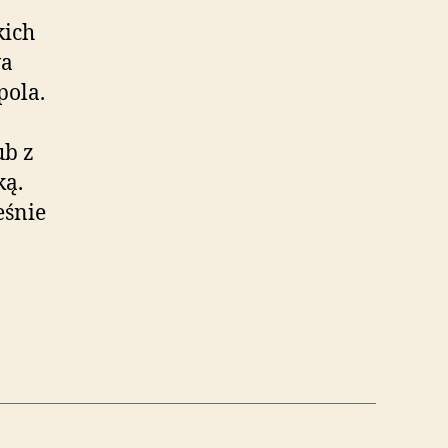
kich
wa
pola.
ub z
ką.
eśnie