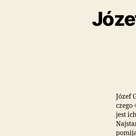
Józe
Józef 
czego 
jest i
Najstar
pomija