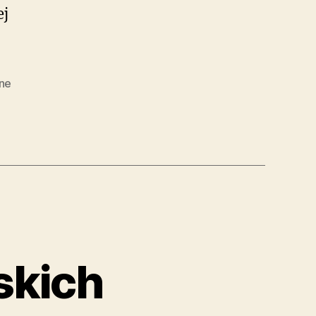
ej
ne
skich