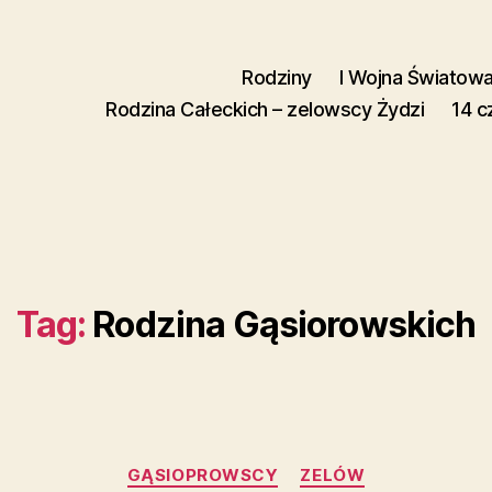
Rodziny
I Wojna Światow
Rodzina Całeckich – zelowscy Żydzi
14 c
Tag:
Rodzina Gąsiorowskich
Kategorie
GĄSIOPROWSCY
ZELÓW