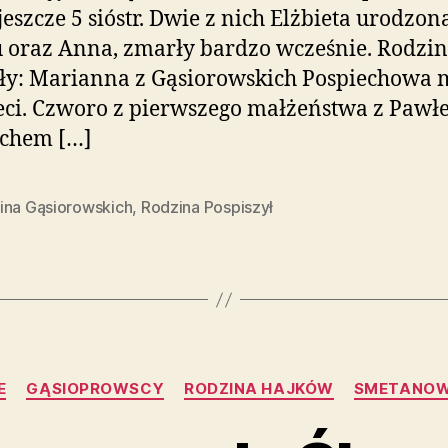
jeszcze 5 sióstr. Dwie z nich Elżbieta urodzon
 oraz Anna, zmarły bardzo wcześnie. Rodzi
ły: Marianna z Gąsiorowskich Pospiechowa 
eci. Czworo z pierwszego małżeństwa z Paw
echem […]
ina Gąsiorowskich
,
Rodzina Pospiszył
Kategorie
E
GĄSIOPROWSCY
RODZINA HAJKÓW
SMETANOW