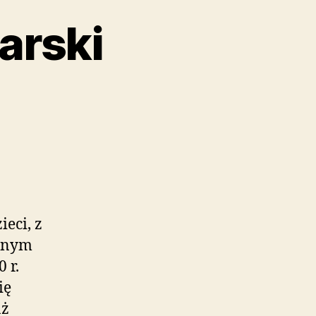
arski
ieci, z
nanym
 r.
ię
aż