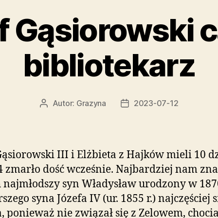
f Gąsiorowski c
bibliotekarz
Autor:
Grazyna
2023-07-12
Autor
Data
wpisu
wpisu
Gąsiorowski III i Elżbieta z Hajków mieli 10 dz
4 zmarło dość wcześnie. Najbardziej nam z
ch najmłodszy syn Władysław urodzony w 1870
szego syna Józefa IV (ur. 1855 r.) najczęściej s
, ponieważ nie związał się z Zelowem, choci