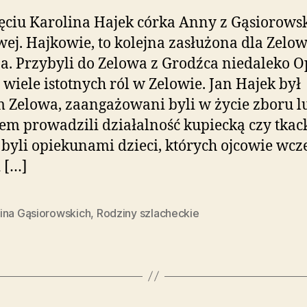
ęciu Karolina Hajek córka Anny z Gąsiorows
ej. Hajkowie, to kolejna zasłużona dla Zelo
a. Przybyli do Zelowa z Grodźca niedaleko O
i wiele istotnych ról w Zelowie. Jan Hajek był
 Zelowa, zaangażowani byli w życie zboru l
em prowadzili działalność kupiecką czy tkac
 byli opiekunami dzieci, których ojcowie wcz
 […]
ina Gąsiorowskich
,
Rodziny szlacheckie