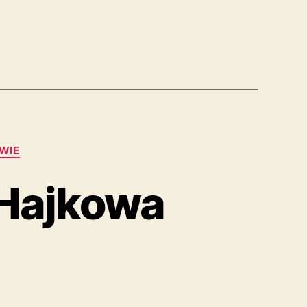
WIE
 Hajkowa