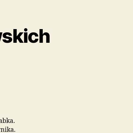
wskich
abka.
rnika.