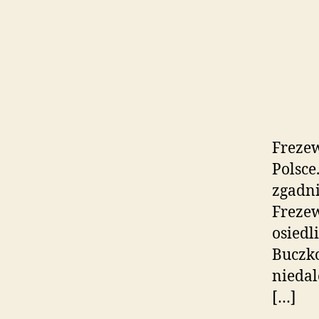
Frezew
Polsce
zgadni
Frezew
osiedl
Buczko
niedal
[…]