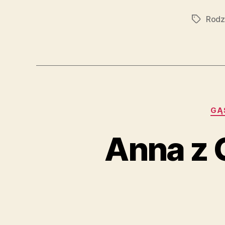
Rodz
Tagi
GĄ
Anna z 