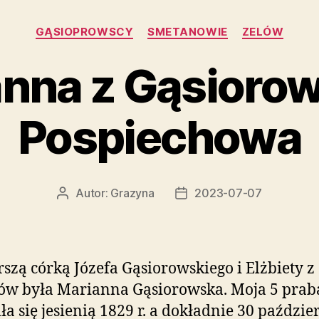
Kategorie
GĄSIOPROWSCY
SMETANOWIE
ZELÓW
nna z Gąsioro
Pospiechowa
Autor:
Grazyna
2023-07-07
Autor
Data
wpisu
wpisu
rszą córką Józefa Gąsiorowskiego i Elżbiety z
ów była Marianna Gąsiorowska. Moja 5 prab
ła się jesienią 1829 r. a dokładnie 30 paździe