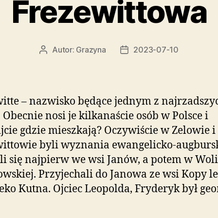
Frezewittowa
Autor:
Grazyna
2023-07-10
Autor
Data
wpisu
wpisu
itte – nazwisko będące jednym z najrzadszy
. Obecnie nosi je kilkanaście osób w Polsce i
jcie gdzie mieszkają? Oczywiście w Zelowie i
ittowie byli wyznania ewangelicko-augbursk
ili się najpierw we wsi Janów, a potem w Woli
wskiej. Przyjechali do Janowa ze wsi Kopy le
eko Kutna. Ojciec Leopolda, Fryderyk był ge