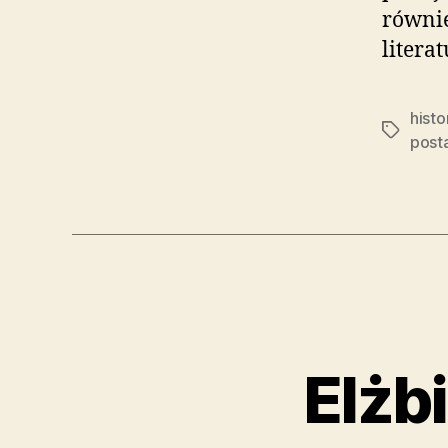
równie
litera
histo
Tagi
post
Elżb