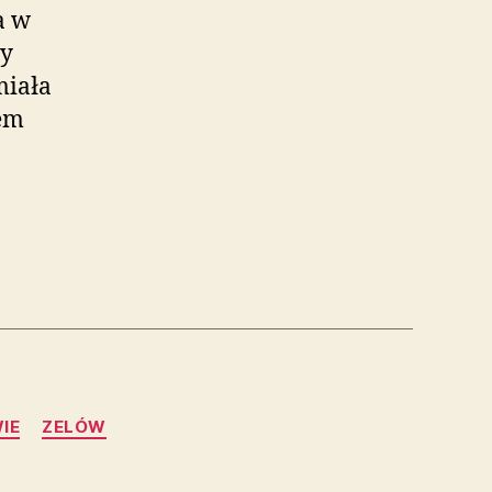
a w
ny
miała
łem
IE
ZELÓW