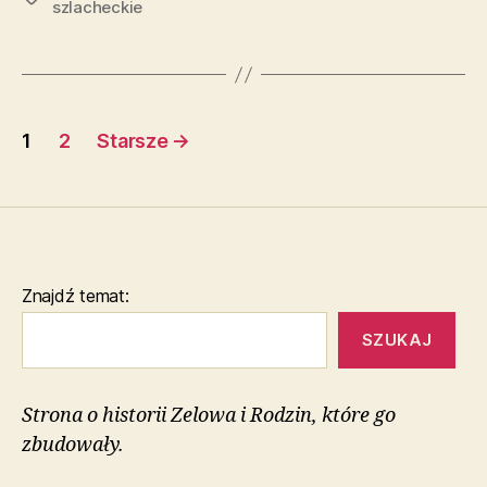
szlacheckie
Stronicowanie
1
2
Starsze
→
wpisów
Znajdź temat:
SZUKAJ
Strona o historii Zelowa i Rodzin, które go
zbudowały.