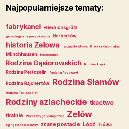
Najpopularniejsze tematy:
fabrykanci
Friedrichsgrätz
Herbertów
genealogiczne poszukiwania
historia Zelowa
I wojna Światowa
Kronika Kryminalna
Münchhausen
Pożdżenice
Rodzina Gąsiorowskich
Rodzina Hajek
Rodzina Pertozelin
Rodzina Pospiszył
Rodzina Słamów
Rodzina Rajchertów
Rodzina Tobijańskich
Rodziny szlacheckie
tkactwo
Zelów
tkalnie
Warsztaty genealogiczne
znane postacie
Łódź
źródła
zginęli w czasie IIWW