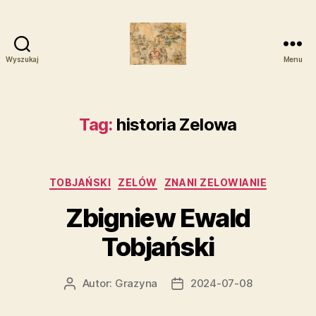
Wyszukaj
Menu
Zelowskie
Rody
Tag:
historia Zelowa
Kategorie
TOBJAŃSKI
ZELÓW
ZNANI ZELOWIANIE
Zbigniew Ewald
Tobjański
Autor:
Grazyna
2024-07-08
Autor
Data
wpisu
wpisu