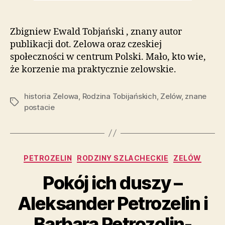
Zbigniew Ewald Tobjański , znany autor
publikacji dot. Zelowa oraz czeskiej
społeczności w centrum Polski. Mało, kto wie,
że korzenie ma praktycznie zelowskie.
historia Zelowa
,
Rodzina Tobijańskich
,
Zelów
,
znane
Tagi
postacie
Kategorie
PETROZELIN
RODZINY SZLACHECKIE
ZELÓW
Pokój ich duszy –
Aleksander Petrozelin i
Barbara Petrozolin-