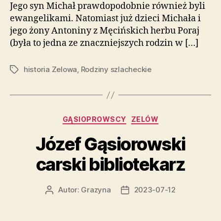
Jego syn Michał prawdopodobnie również byli
ewangelikami. Natomiast już dzieci Michała i
jego żony Antoniny z Męcińskich herbu Poraj
(była to jedna ze znaczniejszych rodzin w […]
historia Zelowa
,
Rodziny szlacheckie
Tagi
Kategorie
GĄSIOPROWSCY
ZELÓW
Józef Gąsiorowski
carski bibliotekarz
Autor:
Grazyna
2023-07-12
Autor
Data
wpisu
wpisu