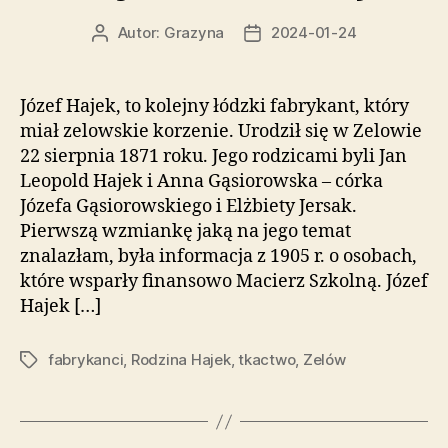
Autor:
Grazyna
2024-01-24
Autor
Data
wpisu
wpisu
Józef Hajek, to kolejny łódzki fabrykant, który
miał zelowskie korzenie. Urodził się w Zelowie
22 sierpnia 1871 roku. Jego rodzicami byli Jan
Leopold Hajek i Anna Gąsiorowska – córka
Józefa Gąsiorowskiego i Elżbiety Jersak.
Pierwszą wzmiankę jaką na jego temat
znalazłam, była informacja z 1905 r. o osobach,
które wsparły finansowo Macierz Szkolną. Józef
Hajek […]
fabrykanci
,
Rodzina Hajek
,
tkactwo
,
Zelów
Tagi