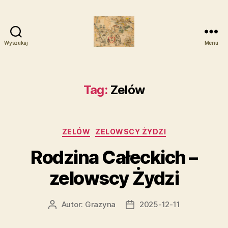
Wyszukaj
Menu
Zelowskie
Rody
Tag:
Zelów
Kategorie
ZELÓW
ZELOWSCY ŻYDZI
Rodzina Całeckich –
zelowscy Żydzi
Autor:
Grazyna
2025-12-11
Autor
Data
wpisu
wpisu