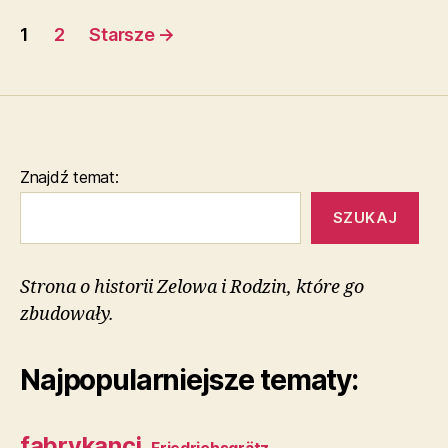
Stronicowanie
1
2
Starsze
→
wpisów
Znajdź temat:
SZUKAJ
Strona o historii Zelowa i Rodzin, które go
zbudowały.
Najpopularniejsze tematy:
fabrykanci