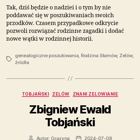
Tak, dziś będzie o nadziei i o tym by nie
poddawać się w poszukiwaniach swoich
przodków. Czasem przypadkowe odkrycie
pozwoli rozwiązać rodzinne zagadki i dodać
nowe wątki w rodzinnej historii.
genealogiczne poszukiwania
,
Rodzina Słamów
,
Zelów
,
Tagi
źródła
Kategorie
TOBJAŃSKI
ZELÓW
ZNANI ZELOWIANIE
Zbigniew Ewald
Tobjański
Autor:
Grazyna
2024-07-08
Autor
Data