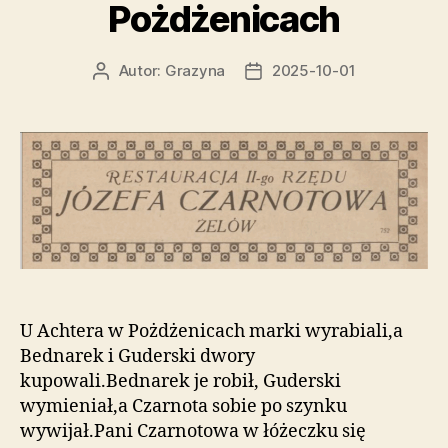
Pożdżenicach
Autor:
Grazyna
2025-10-01
Autor
Data
wpisu
wpisu
U Achtera w Pożdżenicach marki wyrabiali,a
Bednarek i Guderski dwory
kupowali.Bednarek je robił, Guderski
wymieniał,a Czarnota sobie po szynku
wywijał.Pani Czarnotowa w łóżeczku się