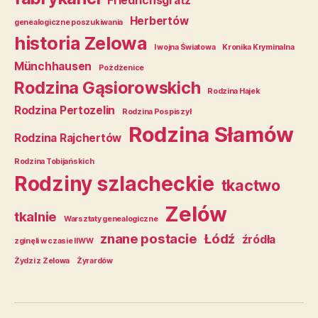
Friedrichsgrätz
Herbertów
genealogiczne poszukiwania
historia Zelowa
I wojna Światowa
Kronika Kryminalna
Münchhausen
Pożdżenice
Rodzina Gąsiorowskich
Rodzina Hajek
Rodzina Pertozelin
Rodzina Pospiszył
Rodzina Słamów
Rodzina Rajchertów
Rodzina Tobijańskich
Rodziny szlacheckie
tkactwo
Zelów
tkalnie
Warsztaty genealogiczne
znane postacie
Łódź
źródła
zginęli w czasie IIWW
Żydzi z Zelowa
Żyrardów