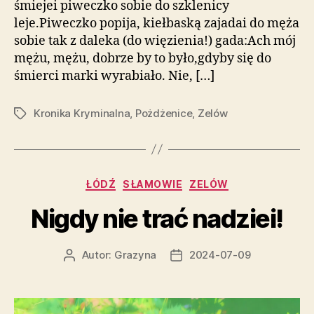
śmiejei piweczko sobie do szklenicy
leje.Piweczko popija, kiełbaską zajadai do męża
sobie tak z daleka (do więzienia!) gada:Ach mój
mężu, mężu, dobrze by to było,gdyby się do
śmierci marki wyrabiało. Nie, […]
Kronika Kryminalna
,
Pożdżenice
,
Zelów
Tagi
Kategorie
ŁÓDŹ
SŁAMOWIE
ZELÓW
Nigdy nie trać nadziei!
Autor:
Grazyna
2024-07-09
Autor
Data
wpisu
wpisu