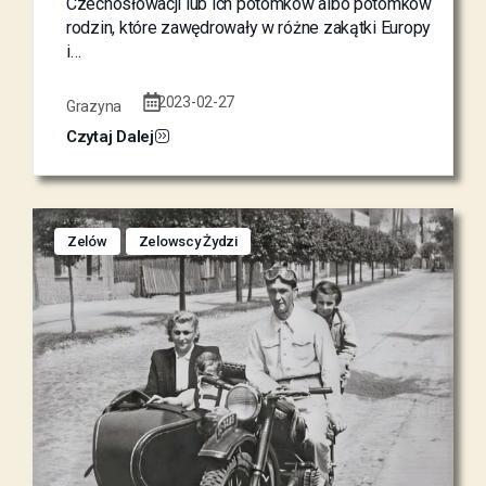
Czechosłowacji lub ich potomków albo potomków
rodzin, które zawędrowały w różne zakątki Europy
i…
2023-02-27
Grazyna
Czytaj Dalej
Zelów
Zelowscy Żydzi