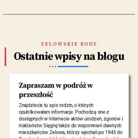
ZELOWSKIE RODY
Ostatnie wpisy na blogu
Gąsioprowscy
Nieszkowscy
Petrozelin
Zapraszam w podróż w
Słamowie
Zelów
przeszłość
Znajdziecie tu spis rodzin, o których
opublikowałam informacje. Pochodzą one z
dostępnych w Internecie aktów urodzeń, zgonów i
małżeństw. Sięgnę także do wspomnień dawnych
mieszkańców Zelowa, którzy wjechali po 1945 do