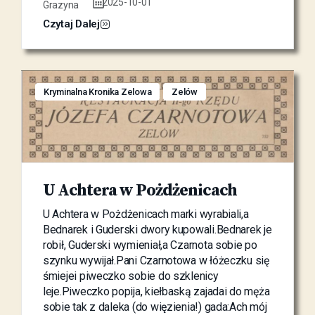
2025-10-01
Grazyna
Czytaj Dalej
Kryminalna Kronika Zelowa
Zelów
U Achtera w Pożdżenicach
U Achtera w Pożdżenicach marki wyrabiali,a
Bednarek i Guderski dwory kupowali.Bednarek je
robił, Guderski wymieniał,a Czarnota sobie po
szynku wywijał.Pani Czarnotowa w łóżeczku się
śmiejei piweczko sobie do szklenicy
leje.Piweczko popija, kiełbaską zajadai do męża
sobie tak z daleka (do więzienia!) gada:Ach mój