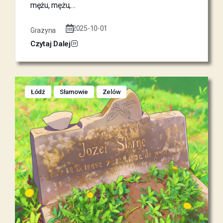
mężu, mężu,…
2025-10-01
Grazyna
Czytaj Dalej
Łódź
Słamowie
Zelów