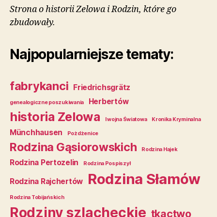
Strona o historii Zelowa i Rodzin, które go
zbudowały.
Najpopularniejsze tematy:
fabrykanci
Friedrichsgrätz
Herbertów
genealogiczne poszukiwania
historia Zelowa
I wojna Światowa
Kronika Kryminalna
Münchhausen
Pożdżenice
Rodzina Gąsiorowskich
Rodzina Hajek
Rodzina Pertozelin
Rodzina Pospiszył
Rodzina Słamów
Rodzina Rajchertów
Rodzina Tobijańskich
Rodziny szlacheckie
tkactwo