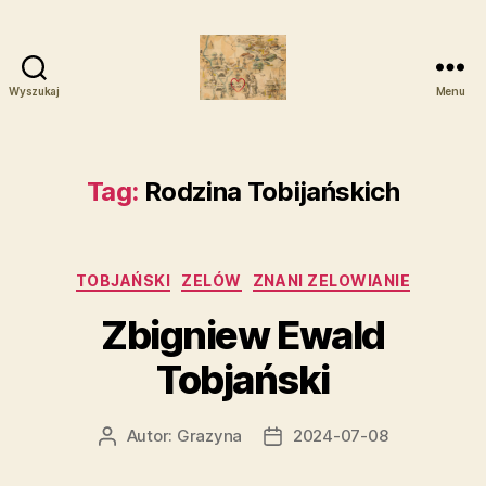
Wyszukaj
Menu
Zelowskie
Rody
Tag:
Rodzina Tobijańskich
Kategorie
TOBJAŃSKI
ZELÓW
ZNANI ZELOWIANIE
Zbigniew Ewald
Tobjański
Autor:
Grazyna
2024-07-08
Autor
Data
wpisu
wpisu