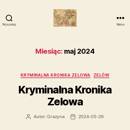
Wyszukaj
Menu
Zelowskie
Rody
Miesiąc:
maj 2024
Kategorie
KRYMINALNA KRONIKA ZELOWA
ZELÓW
Kryminalna Kronika
Zelowa
Autor:
Grazyna
2024-05-26
Autor
Data
wpisu
wpisu