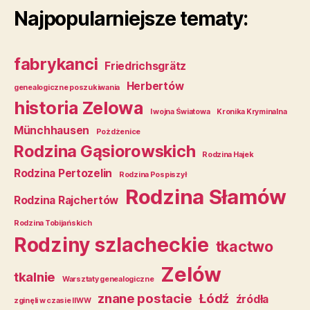
Najpopularniejsze tematy:
fabrykanci
Friedrichsgrätz
Herbertów
genealogiczne poszukiwania
historia Zelowa
I wojna Światowa
Kronika Kryminalna
Münchhausen
Pożdżenice
Rodzina Gąsiorowskich
Rodzina Hajek
Rodzina Pertozelin
Rodzina Pospiszył
Rodzina Słamów
Rodzina Rajchertów
Rodzina Tobijańskich
Rodziny szlacheckie
tkactwo
Zelów
tkalnie
Warsztaty genealogiczne
znane postacie
Łódź
źródła
zginęli w czasie IIWW