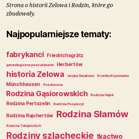
Strona o historii Zelowa i Rodzin, które go
zbudowały.
Najpopularniejsze tematy:
fabrykanci
Friedrichsgrätz
Herbertów
genealogiczne poszukiwania
historia Zelowa
I wojna Światowa
Kronika Kryminalna
Münchhausen
Pożdżenice
Rodzina Gąsiorowskich
Rodzina Hajek
Rodzina Pertozelin
Rodzina Pospiszył
Rodzina Słamów
Rodzina Rajchertów
Rodzina Tobijańskich
Rodziny szlacheckie
tkactwo