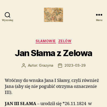
Wyszukaj
Menu
Zelowskie
Rody
Kategorie
SŁAMOWIE
ZELÓW
Jan Słama z Zelowa
Autor:
Grazyna
2023-03-29
Autor
Data
wpisu
wpisu
Wróćmy do wnuka Jana I Słamy, czyli również
Jana (aby się nie pogubić otrzyma oznaczenie
III).
JAN III SŁAMA
– urodził się *26.11.1824 w