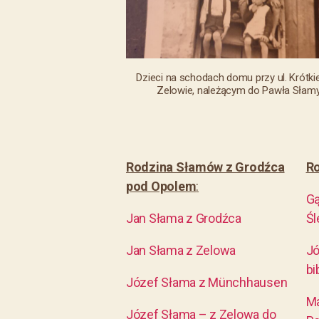
Dzieci na schodach domu przy ul. Krótkie
Zelowie, należącym do Pawła Słam
Rodzina Słamów z Grodźca
Ro
pod Opolem
:
Gą
Jan Słama z Grodźca
Śl
Jan Słama z Zelowa
Jó
bi
Józef Słama z Münchhausen
Ma
Józef Słama – z Zelowa do