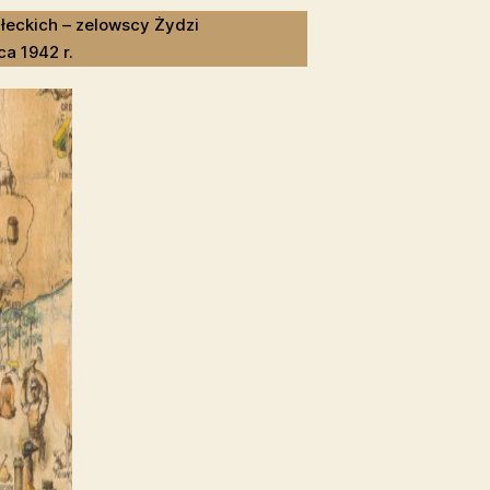
łeckich – zelowscy Żydzi
ca 1942 r.