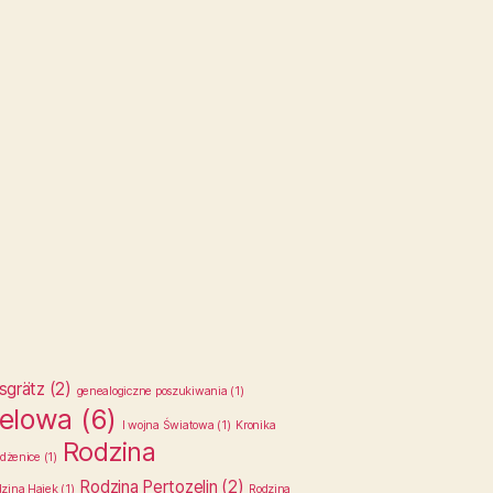
hsgrätz
(2)
genealogiczne poszukiwania
(1)
Zelowa
(6)
I wojna Światowa
(1)
Kronika
Rodzina
dżenice
(1)
Rodzina Pertozelin
(2)
zina Hajek
(1)
Rodzina