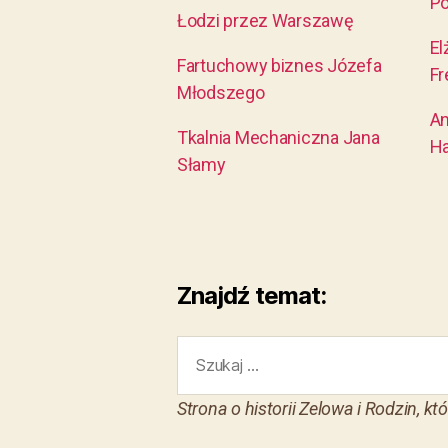
P
Łodzi przez Warszawę
El
Fartuchowy biznes Józefa
Fr
Młodszego
An
Tkalnia Mechaniczna Jana
H
Słamy
Znajdź temat:
Strona o historii Zelowa i Rodzin, k