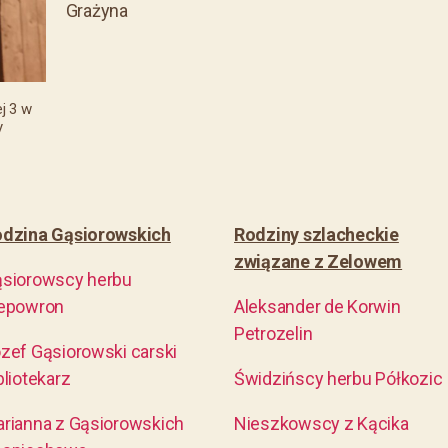
Grażyna
j 3 w
y
dzina Gąsiorowskich
Rodziny szlacheckie
związane z Zelowem
siorowscy herbu
epowron
Aleksander de Korwin
Petrozelin
zef Gąsiorowski carski
bliotekarz
Świdzińscy herbu Półkozic
rianna z Gąsiorowskich
Nieszkowscy z Kącika