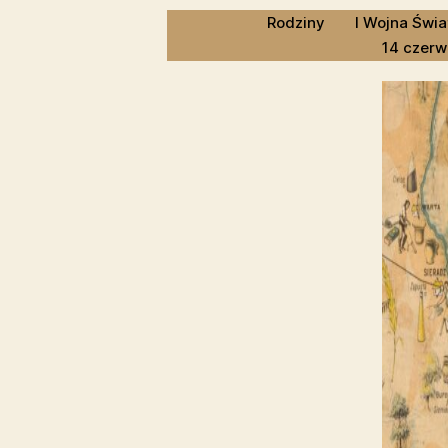
Rodziny
I Wojna Świ
14 czerw