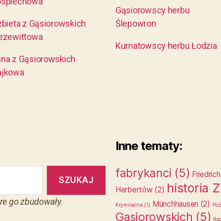
ospiechowa
Gąsiorowscy herbu
żbieta z Gąsiorowskich
Ślepowron
ezewittowa
Kurnatowscy herbu Łodzia
na z Gąsiorowskich
ajkowa
Inne tematy:
fabrykanci
(5)
Friedric
historia 
Herbertów
(2)
tóre go zbudowały.
Münchhausen
(2)
Kryminalna
(1)
Poż
Gąsiorowskich
(5)
Rod